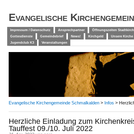
Evangelische Kirchengemei
Impressum / Datenschutz
Ansprechpartner
Öffnungszeiten Stadtkirch
Gottesdienste
Gemeindebrief
News!
Kirchgeld
Unsere Kirche
Jugendclub K3
Veranstaltungen
Evangelische Kirchengemeinde Schmalkalden
>
Infos
>
Herzlic
Herzliche Einladung zum Kirchenkrei
Tauffest 09./10. Juli 2022