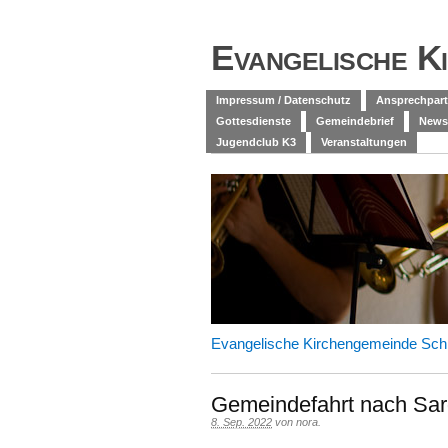
Evangelische K
Impressum / Datenschutz
Ansprechpart
Gottesdienste
Gemeindebrief
News
Jugendclub K3
Veranstaltungen
Evangelische Kirchengemeinde Sch
Gemeindefahrt nach Sar
8. Sep. 2022
von
nora
.