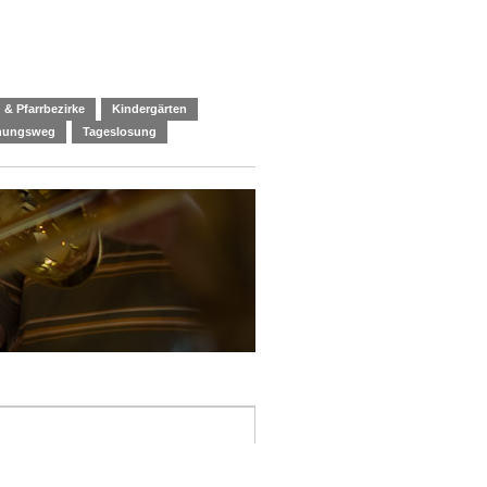
 & Pfarrbezirke
Kindergärten
nnungsweg
Tageslosung