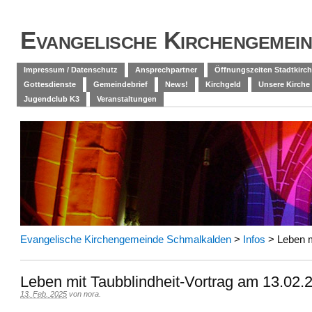
Evangelische Kirchengemei
Impressum / Datenschutz
Ansprechpartner
Öffnungszeiten Stadtkirch
Gottesdienste
Gemeindebrief
News!
Kirchgeld
Unsere Kirche
Jugendclub K3
Veranstaltungen
Evangelische Kirchengemeinde Schmalkalden
>
Infos
>
Leben m
Leben mit Taubblindheit-Vortrag am 13.02.
13. Feb. 2025
von
nora
.