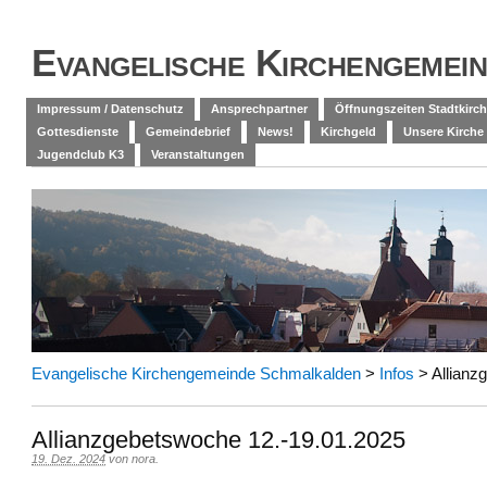
Evangelische Kirchengemei
Impressum / Datenschutz
Ansprechpartner
Öffnungszeiten Stadtkirch
Gottesdienste
Gemeindebrief
News!
Kirchgeld
Unsere Kirche
Jugendclub K3
Veranstaltungen
Evangelische Kirchengemeinde Schmalkalden
>
Infos
>
Allianz
Allianzgebetswoche 12.-19.01.2025
19. Dez. 2024
von
nora
.