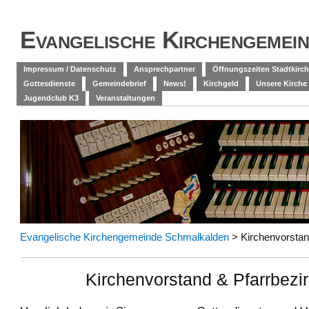
Evangelische Kirchengemei
Impressum / Datenschutz
Ansprechpartner
Öffnungszeiten Stadtkirch
Gottesdienste
Gemeindebrief
News!
Kirchgeld
Unsere Kirche
Jugendclub K3
Veranstaltungen
Evangelische Kirchengemeinde Schmalkalden
>
Kirchenvorstan
Kirchenvorstand & Pfarrbezi